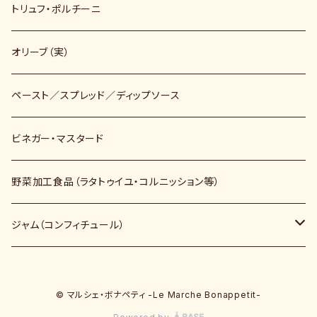
トリュフ・ポルチーニ
オリーブ（実）
ペースト／スプレッド／ディップソース
ビネガー・マスタード
野菜加工食品（ラタトゥイユ・コルニッション等）
ジャム（コンフィチュール）
ノンシュガー（砂糖不使用）
© マルシェ・ボナペティ -Le Marche Bonappetit-
キビ砂糖使用