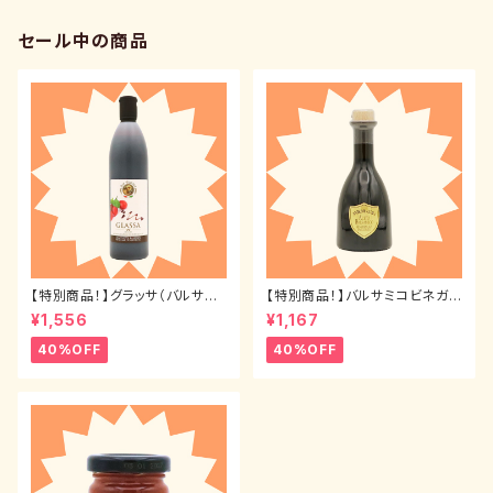
セール中の商品
【特別商品！】グラッサ（バルサミ
【特別商品！】バルサミコビネガ
コクリーム）500ml
ー インヴェッキアート3年物 25
¥1,556
¥1,167
0ml
40%OFF
40%OFF