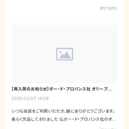
らせです！今回は「春のおまとめ買いSALE」として、一部商
続きを読む
品をセットにて大幅お値下げ！対象...
【再入荷のお知らせ】ボー・ド・プロバンス社 オリーブオイ
ルの販売を再開しました！
2025/02/07 14:09
いつも当店をご利用いただき、誠にありがとうございます。
長らく欠品しておりました 仏ボー・ド・プロバンス社のオリ
ーブオイル バージンが、ついに再入荷いたしました！メーカ