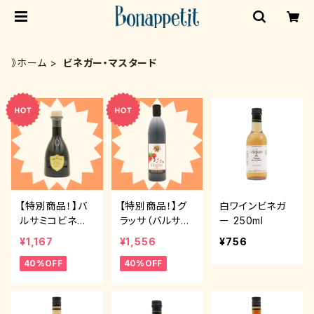
》ホーム
ビネガー・マスタード
【特別商品！】バ
【特別商品！】グ
白ワインビネガ
ルサミコビネガ
ラッサ（バルサミ
ー 250ml
ー インヴェッキ
コクリーム）500
¥1,167
¥1,556
¥756
アート3年物 25
ml
40%OFF
40%OFF
0ml