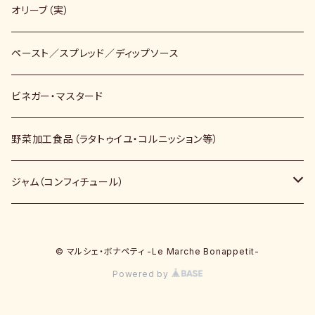
オリーブ（実）
ペースト／スプレッド／ディップソース
ビネガー・マスタード
野菜加工食品（ラタトゥイユ・コルニッション等）
ジャム（コンフィチュール）
ノンシュガー（砂糖不使用）
© マルシェ・ボナペティ -Le Marche Bonappetit-
キビ砂糖使用
Powered by