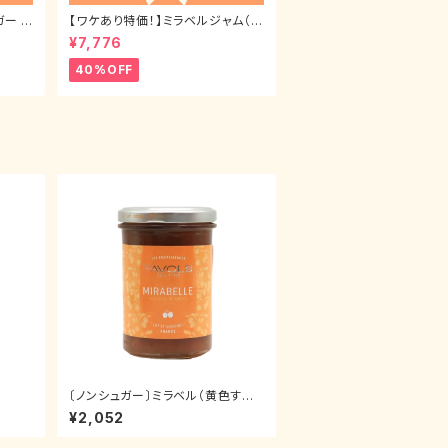
ガー イ
【ワケあり特価！】ミラベルジャム（ミ
l
ニサイズ） 42g 30本セット
¥7,776
40%OFF
〕
〔ノンシュガー〕ミラベル（黄色すも
も）ジャム
¥2,052