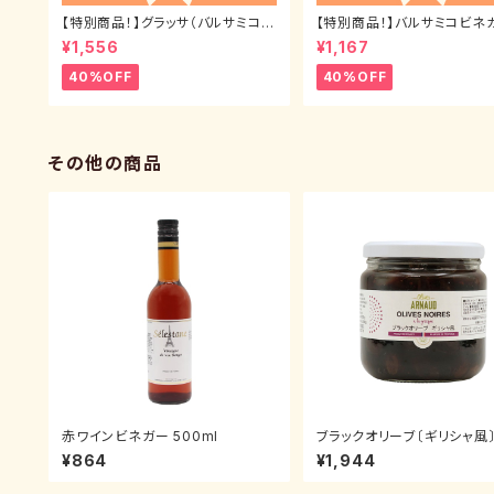
【特別商品！】グラッサ（バルサミコク
【特別商品！】バルサミコビネ
リーム）500ml
ンヴェッキアート3年物 250m
¥1,556
¥1,167
40%OFF
40%OFF
その他の商品
赤ワインビネガー 500ml
ブラックオリーブ〔ギリシャ風
¥864
¥1,944