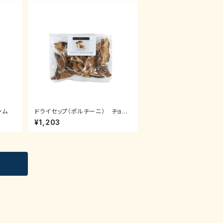
ャム
ドライセップ（ポルチーニ） チョイ
ス 20g
¥1,203