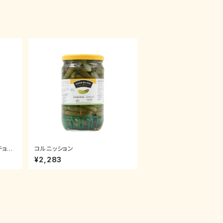
チョイ
コルニッション
¥2,283