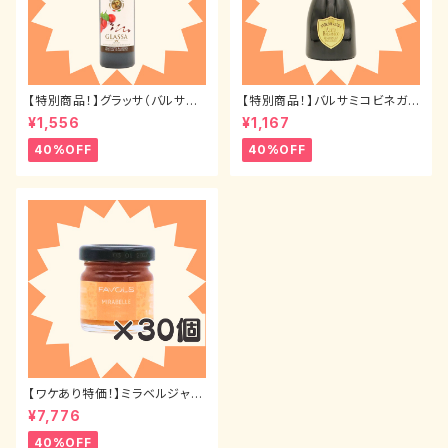
【特別商品！】グラッサ（バルサミ
【特別商品！】バルサミコビネガ
コクリーム）500ml
ー インヴェッキアート3年物 25
¥1,556
¥1,167
0ml
40%OFF
40%OFF
【ワケあり特価！】ミラベルジャム
（ミニサイズ） 42g 30本セット
¥7,776
40%OFF