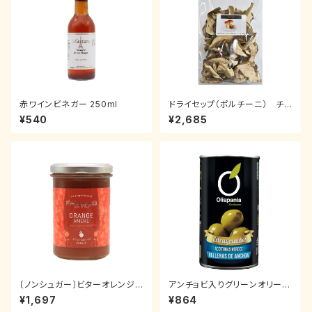
赤ワインビネガー 250ml
ドライセップ（ポルチーニ） チョ
イス 50g
¥540
¥2,685
〔ノンシュガー〕ビターオレンジ
アンチョビ入りグリーンオリーブ
マーマレードジャム
150g
¥1,697
¥864