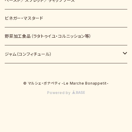
ペースト／スプレッド／ディップソース
ビネガー・マスタード
野菜加工食品（ラタトゥイユ・コルニッション等）
ジャム（コンフィチュール）
ノンシュガー（砂糖不使用）
© マルシェ・ボナペティ -Le Marche Bonappetit-
キビ砂糖使用
Powered by